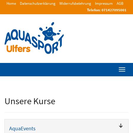
Home
Datenschutzerklärung
Widerrufsbelehrung
Impressum
AGB
Telefon: 071427095001
Menü 
Unsere Kurse
AquaEvents