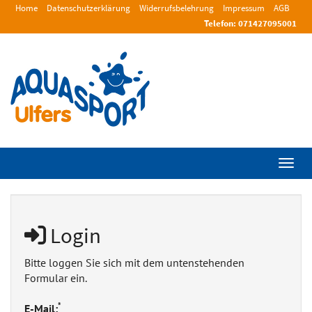
Home
Datenschutzerklärung
Widerrufsbelehrung
Impressum
AGB
Telefon: 071427095001
Menü 
Login
Bitte loggen Sie sich mit dem untenstehenden
Formular ein.
*
E-Mail: